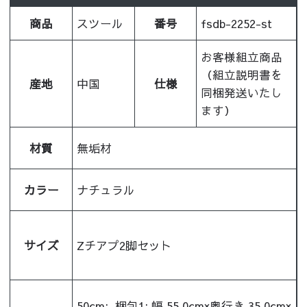
商品
スツール
番号
fsdb-2252-st
お客様組立商品
（組立説明書を
産地
中国
仕様
同梱発送いたし
ます）
材質
無垢材
カラー
ナチュラル
サイズ
Zチアプ2脚セット
50cm:
梱包1: 幅 55.0cm×奥行き 35.0cm×