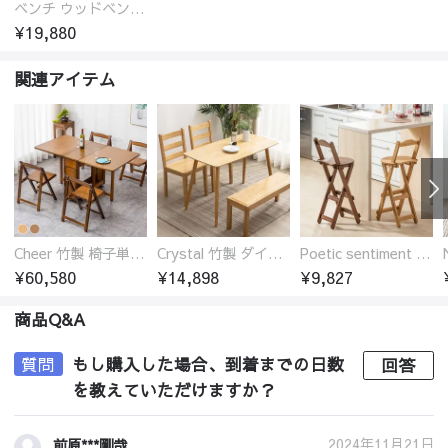
ベンチ ウッドベンチ オーク ダイニングベンチ 2人掛け 二人掛け 長椅子 ウッド 玄関スツール オーク材 ラタン 椅子 アジアンテイスト おしゃれ チェア いす イス 北欧
¥19,880
関連アイテム
Cheer 竹製 椅子単品 バタフライテーブル 折りたたみダイニングテーブル単品 椅子セット 伸縮
Crystal 竹製 ダイニングテーブル
Poetic sentiment 竹製 折りたたみ カウンターチェア 椅子 ハイ スツール
¥60,580
¥14,898
¥9,827
商品Q&A
質問
もし購入した場合、到着までの日数
回答
を教えていただけますか？
2024年11月21日
前原***剛哉