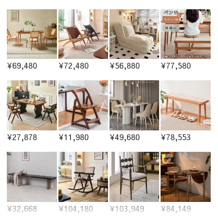
¥69,480
¥72,480
¥56,880
¥77,580
¥27,878
¥11,980
¥49,680
¥78,553
¥32,668
¥104,180
¥103,949
¥84,149