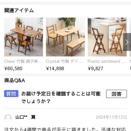
関連アイテム
Cheer 竹製 椅子単品 バタフライテーブル 折りたたみダイニングテーブル単品 椅子セット 伸縮
Crystal 竹製 ダイニングテーブル
Poetic sentiment 竹製 折りたたみ カウンターチェア 椅子 ハイ スツール
¥60,580
¥14,898
¥9,827
商品Q&A
質問
お届け予定日を確認することは可能
回答
でしょうか？
2024年11月12日
山口** 翼
注文から4週間で商品が手元に届きました。迅速な対応