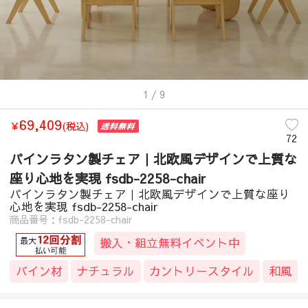
1
/ 9
69,409
￥
(税込)
72
パインラタン製チェア｜北欧風デザインで上質な
座り心地を実現 fsdb-2258-chair
パインラタン製チェア｜北欧風デザインで上質な座り
心地を実現 fsdb-2258-chair
商品番号：fsdb-2258-chair
搬入・組立無料イベント中
パイン材
ナチュラル
カントリースタイル
和風