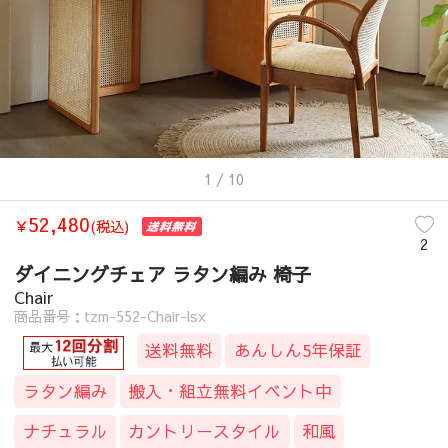
1
/ 10
52,480
￥
(税込)
2
ダイニングチェア ラタン編み 椅子
Chair
商品番号：tzm-552-Chair-lsx
送料無料
あんしん5年保証
ラタン編み
搬入・組立無料イベント中
ナチュラル
カントリースタイル
和風