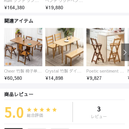
Rum ソファ ソファー おしゃれ 1人掛け～4人掛け ウォールナットorオーク材フレーム 西海岸風 肘掛
ベンチ ウッドベンチ オーク ダイニングベンチ 2人掛け 二人掛け 長椅子 ウッド 玄関スツール オーク材 ラタン 椅子 アジアンテイスト おしゃれ チェア いす イス 北欧
¥164,380
¥19,880
関連アイテム
Cheer 竹製 椅子単品 バタフライテーブル 折りたたみダイニングテーブル単品 椅子セット 伸縮
Crystal 竹製 ダイニングテーブル
Poetic sentiment 竹製 折りたたみ カウンターチェア 椅子 ハイ スツール
¥60,580
¥14,898
¥9,827
商品レビュー
5.0
3
総合評価
レビュー