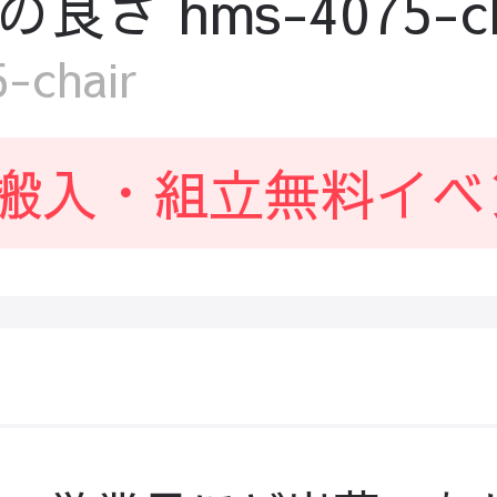
 hms-4075-ch
chair
搬入・組立無料イベ