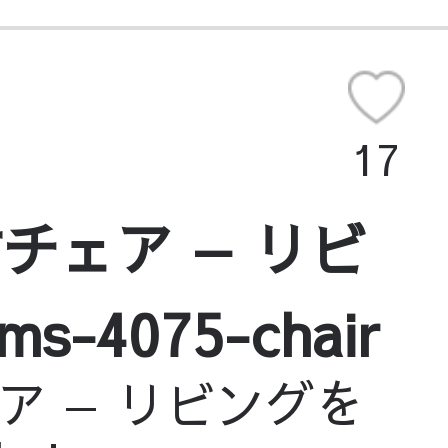
17
ェア — リビ
075-chair
 — リビングを