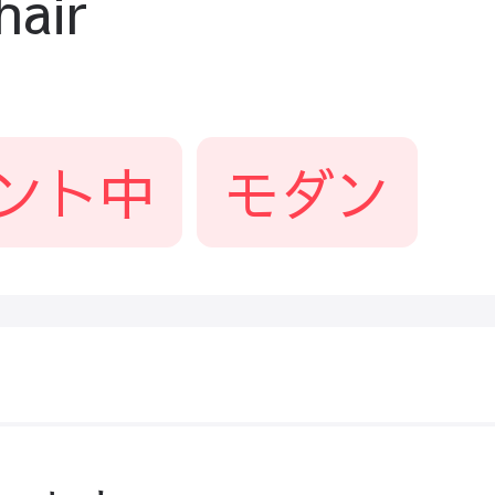
air
ント中
モダン