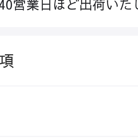
-40営業日ほど出荷いた
項