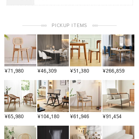
PICKUP ITEMS
¥71,980
¥46,309
¥51,380
¥266,859
¥65,980
¥104,180
¥61,946
¥91,454