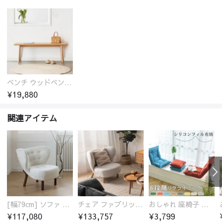
ベンチ ウッドベンチ オーク ダイニングベンチ 2人掛け 二人掛け 長椅子 ウッド 玄関スツール オーク材 ラタン 椅子 アジアンテイスト おしゃれ チェア いす イス 北欧
¥19,880
関連アイテム
[幅79cm] ソファ 1人掛け 北欧 シープボア おしゃれ
チェア ファブリック 椅子 ホワイト 無垢材
おしゃれ 座椅子 座イス かわいい ソファー 棉麻張地 グリーン オレンジ ブルー ブラウン グレー ベージュ
¥117,080
¥133,757
¥3,799