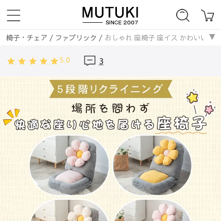
椅子・チェア
/
ファブリック
/
おしゃれ 座椅子 座イス かわいい ソ
5.0
3