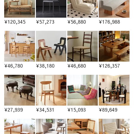
¥120,345
¥57,273
¥56,880
¥176,988
¥46,780
¥38,180
¥46,680
¥126,357
¥27,939
¥34,531
¥15,093
¥89,649