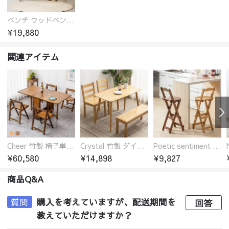
ベンチ ウッドベンチ オーク ダイニングベンチ 2人掛け 二人掛け 長椅子 ウッド 玄関スツール オーク材 ラタン 椅子 アジアンテイスト おしゃれ チェア いす イス 北欧
¥19,880
関連アイテム
Cheer 竹製 椅子単品 バタフライテーブル 折りたたみダイニングテーブル単品 椅子セット 伸縮
Crystal 竹製 ダイニングテーブル
Poetic sentiment 竹製 折りたたみ カウンターチェア 椅子 ハイ スツール
¥60,580
¥14,898
¥9,827
商品Q&A
質問
購入を考えていますが、配送期間を
回答
教えていただけますか？