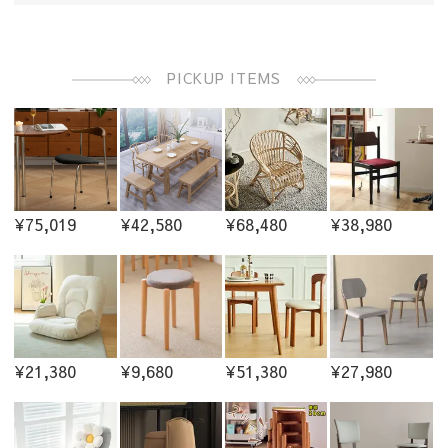
PICKUP ITEMS
¥75,019
¥42,580
¥68,480
¥38,980
¥21,380
¥9,680
¥51,380
¥27,980