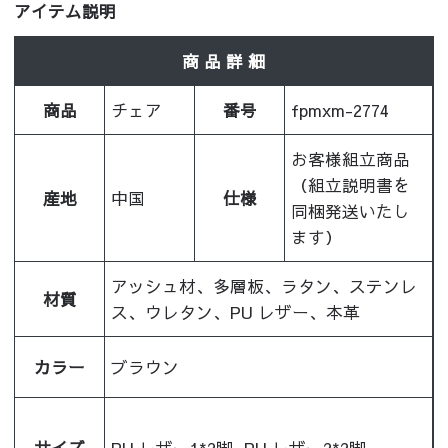
アイテム説明
商 品 詳 細
商品
チェア
番号
fpmxm-2774
お客様組立商品
（組立説明書を
産地
中国
仕様
同梱発送いたし
ます）
アッシュ材、多層板、ラタン、ステンレ
材質
ス、ウレタン、PU レザー、本革
カラー
ブラウン
サイズ
PU レザー1*2脚, PU レザー2*2脚