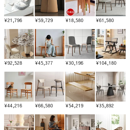
¥21,796
¥59,729
¥18,580
¥61,580
¥92,528
¥45,377
¥30,196
¥104,180
¥44,216
¥66,580
¥54,219
¥35,892