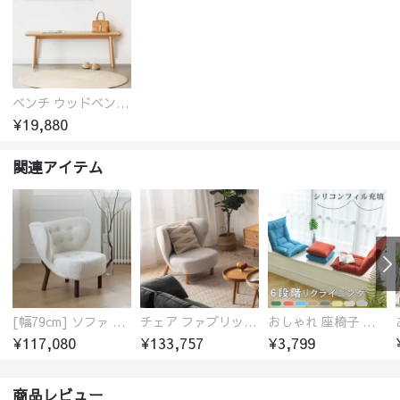
ベンチ ウッドベンチ オーク ダイニングベンチ 2人掛け 二人掛け 長椅子 ウッド 玄関スツール オーク材 ラタン 椅子 アジアンテイスト おしゃれ チェア いす イス 北欧
¥19,880
関連アイテム
[幅79cm] ソファ 1人掛け 北欧 シープボア おしゃれ
チェア ファブリック 椅子 ホワイト 無垢材
おしゃれ 座椅子 座イス かわいい ソファー 棉麻張地 グリーン オレンジ ブルー ブラウン グレー ベージュ
¥117,080
¥133,757
¥3,799
商品レビュー