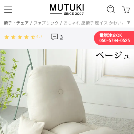
椅子・チェア
/
ファブリック
/
おしゃれ 座椅子 座イス かわいい ソ
電話注文OK
4.7
3
050-5794-0525