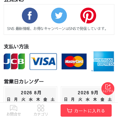
SNS 最新情報、お得なキャンペーンはSNSで発信しています。
支払い方法
営業日カレンダー
2026 8月
2026 9月
日
月
火
水
木
金
土
日
月
火
水
木
金
土
1
1
2
3
4
5
カートに入れる
お問合せ
カテゴリ
2
3
4
5
6
7
8
6
7
8
9
10
11
12