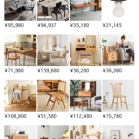
¥95,980
¥94,937
¥55,180
¥21,145
¥71,980
¥159,680
¥56,280
¥38,380
¥108,800
¥51,580
¥112,480
¥70,780