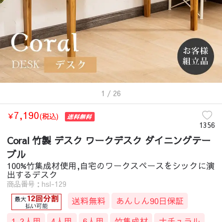
1
/ 26
7,190
￥
(税込)
1356
Coral 竹製 デスク ワークデスク ダイニングテー
ブル
100%竹集成材使用,自宅のワークスペースをシックに演
出するデスク
商品番号：hsl-129
送料無料
あんしん90日保証
1-2人用
4人用
6人用
竹集成材
ナチュラル