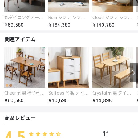
丸ダイニングテーブル セラミック天板 耐熱 キズに強い 丸型 北欧 無垢材 円卓 円型
Rum ソファ ソファー おしゃれ 1人掛け～4人掛け ウォールナットorオーク材フレーム 西海岸風 肘掛
Cloud ソファ ソファーおしゃれ 1人掛け～3人掛け チェリー材フレーム 木製 北欧 おしゃれ 5カラー 自由レイアウト
¥69,580
¥164,380
¥140,780
関連アイテム
Cheer 竹製 椅子単品 バタフライテーブル 折りたたみダイニングテーブル単品 椅子セット 伸縮
Selfoss 竹製 ナイトテーブル
Crystal 竹製 ダイニングテーブル
¥60,580
¥10,690
¥14,898
商品レビュー
4.5
11