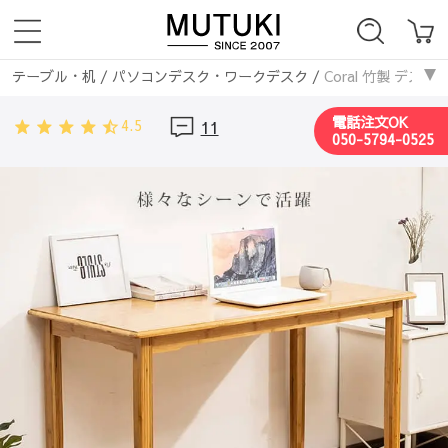
テーブル・机
/
パソコンデスク・ワークデスク
/
Coral 竹製 デ
お急ぎ便商品
/
Coral 竹製 デスク ワークデスク ダイニングテーブル
電話注文OK
4.5
11
050-5794-0525