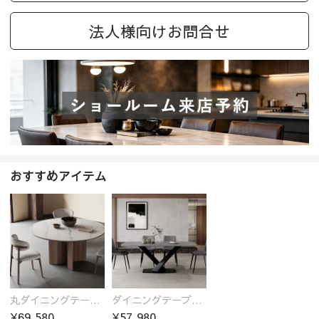
法人様向けお問合せ
おすすめアイテム
丸ダイニングテーブル セラミック天板 耐熱 キズに強い 丸型 北欧 無垢材 円卓 円型
ダイニングテーブル おしゃれ セラミック天板 大理石柄 食卓 4人用 4人 6人 140cm 160cm 180cm 耐久性 耐熱 食事テーブル
¥69,580
¥57,980