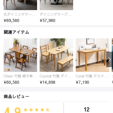
丸ダイニングテーブル セラミック天板 耐熱 キズに強い 丸型 北欧 無垢材 円卓 円型
ダイニングテーブル おしゃれ セラミック天板 大理石柄 食卓 4人用 4人 6人 140cm 160cm 180cm 耐久性 耐熱 食事テーブル
¥69,580
¥57,980
関連アイテム
Cheer 竹製 椅子単品 バタフライテーブル 折りたたみダイニングテーブル単品 椅子セット 伸縮
Crystal 竹製 ダイニングテーブル
Coral 竹製 デスク ワークデスク ダイニングテーブル
¥60,580
¥14,898
¥7,190
商品レビュー
4.9
12