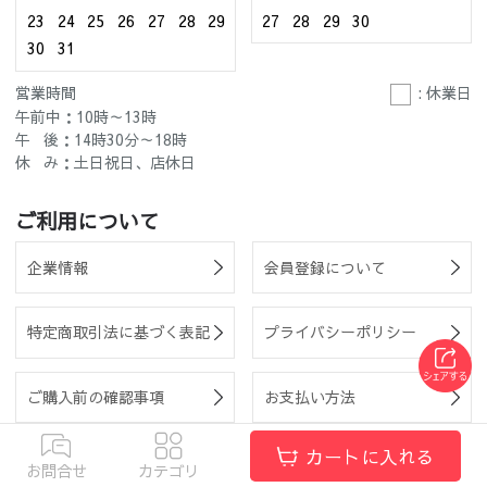
23
24
25
26
27
28
29
27
28
29
30
30
31
営業時間
: 休業日
午前中：10時～13時
午 後：14時30分～18時
休 み：土日祝日、店休日
ご利用について
企業情報
会員登録について
特定商取引法に基づく表記
プライバシーポリシー
ご購入前の確認事項
お支払い方法
カートに入れる
会員利用規約
お電話でのご注文方法
お問合せ
カテゴリ