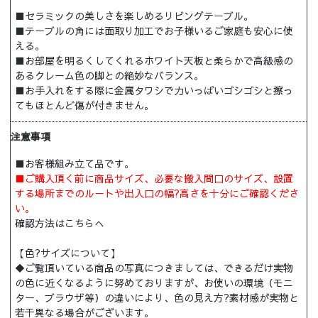
■セラミックの美しさを楽しめるリビングテーブル。
■テーブルの角には面取り加工でお子様いるご家庭も安心に使
える。
■お部屋を明るくしてくれるホワイト天板と柔らかで高級感の
あるクレーム色の脚との絶妙なバランス。
■お手入れをする際に金属タワシで力いっぱいゴシゴシと擦っ
てもほとんど傷が付きません。
注意事項
■お客様組み立て品です。
■ご購入頂く前に商品サイズ、必要な搬入間口のサイズ、設置
する場所までのルートや出入口の幅?高さを十分にご確認くださ
い。
確認方法はこちらへ
【色?サイズについて】
◆ご覧頂いている商品の写真につきましては、できるだけ実物
の色に近くなるように努めておりますが、お使いの環境（モニ
ター、ブラウザ等）の違いにより、色の見え方?素材感が実物と
若干異なる場合がございます。