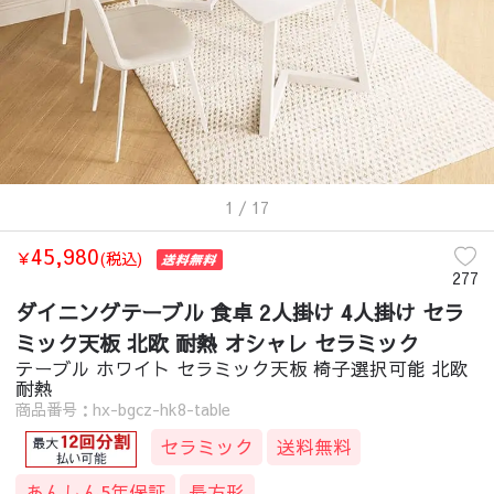
1
/ 17
45,980
￥
(税込)
277
ダイニングテーブル 食卓 2人掛け 4人掛け セラ
ミック天板 北欧 耐熱 オシャレ セラミック
テーブル ホワイト セラミック天板 椅子選択可能 北欧
耐熱
商品番号：hx-bgcz-hk8-table
セラミック
送料無料
あんしん5年保証
長方形