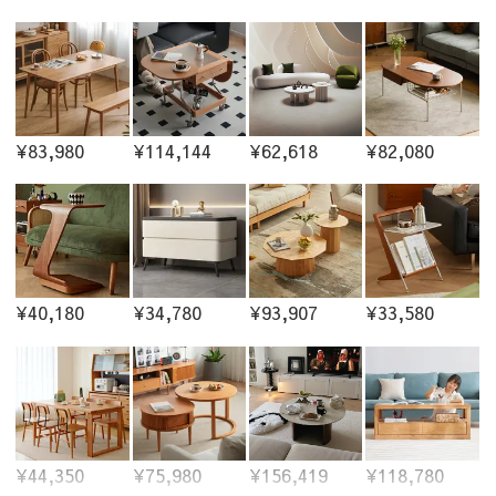
¥83,980
¥114,144
¥62,618
¥82,080
¥40,180
¥34,780
¥93,907
¥33,580
¥44,350
¥75,980
¥156,419
¥118,780