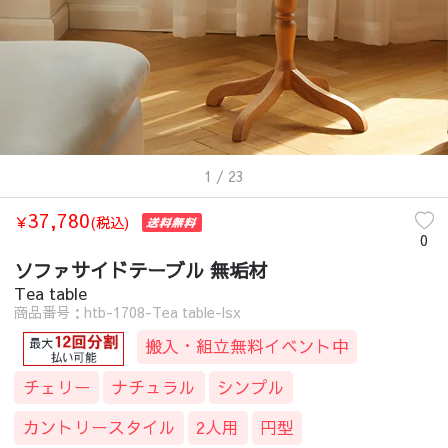
1
/ 23
37,780
￥
(税込)
0
ソファサイドテーブル 無垢材
Tea table
商品番号：htb-1708-Tea table-lsx
搬入・組立無料イベント中
チェリー
ナチュラル
シンプル
カントリースタイル
2人用
円型