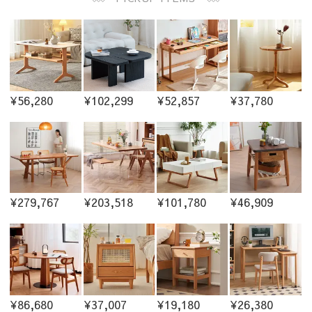
¥56,280
¥102,299
¥52,857
¥37,780
¥279,767
¥203,518
¥101,780
¥46,909
¥86,680
¥37,007
¥19,180
¥26,380