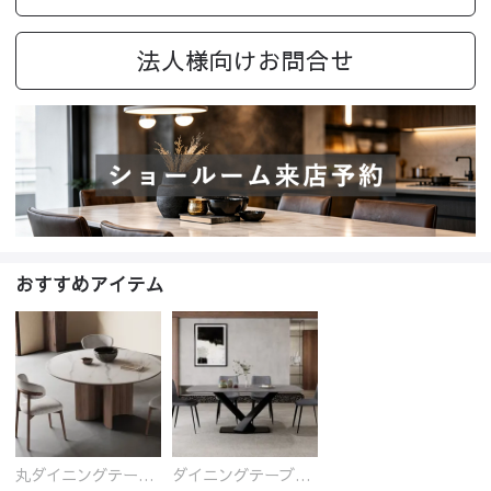
法人様向けお問合せ
おすすめアイテム
丸ダイニングテーブル セラミック天板 耐熱 キズに強い 丸型 北欧 無垢材 円卓 円型
ダイニングテーブル おしゃれ セラミック天板 大理石柄 食卓 4人用 4人 6人 140cm 160cm 180cm 耐久性 耐熱 食事テーブル