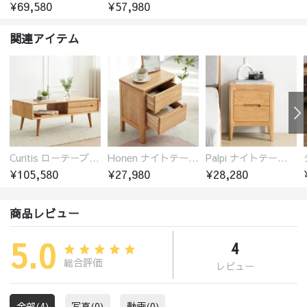
¥69,580
¥57,980
関連アイテム
Curitis ローテーブル センターテーブル オーク材 収納付き 2色選び シンプル ほぞ継ぎ 5サイズ
Honen ナイトテーブル サイドテーブル 引き出し2杯 オーク材 木製 無垢材
Palpi ナイトテーブル サイドテーブル 引き出し2杯 オーク材 木製 無垢材
¥105,580
¥27,980
¥28,280
商品レビュー
5.0
4
総合評価
レビュー
全部(4)
写真(0)
動画(0)