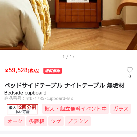
1
/ 17
59,528
￥
(税込)
0
ベッドサイドテーブル ナイトテーブル 無垢材
Bedside cupboard
商品番号：htb-1785-cupboard-lsx
搬入・組立無料イベント中
ガラス
オーク
多層板
ツゲ
ブラウン