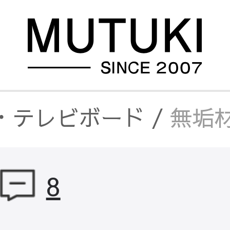
・テレビボード
/
無垢材
本棚
/
無垢材とアイアンの
8
ット・サイドボード
/