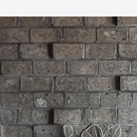
収納家具
/
チェスト
収納家具
/
シューズ
収納家具
/
収納棚・
収納家具
/
食器棚・
収納家具
/
ハンガー
収納家具
/
パイプ
/