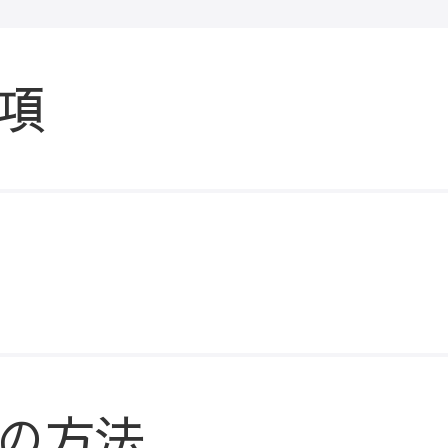
項
の方法