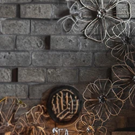
収納家具
/
竹集成材
収納家具
/
無垢材
/
収納家具
/
ラタン編
収納家具
/
ナチュラ
収納家具
/
ヴィンテ