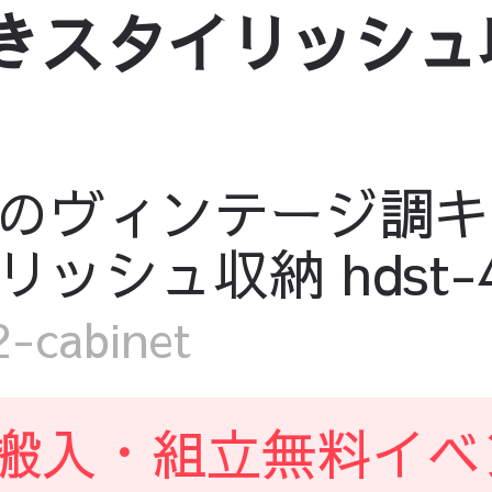
きスタイリッシュ収納
のヴィンテージ調キャ
ュ収納 hdst-431
cabinet
搬入・組立無料イベ