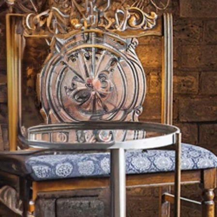
収納家具
/
カントリ
収納家具
/
北欧
/
無
収納家具
/
モダン
/
収納家具
/
韓国風
/
収納家具
/
ライトリ
収納家具
/
ゴージャ