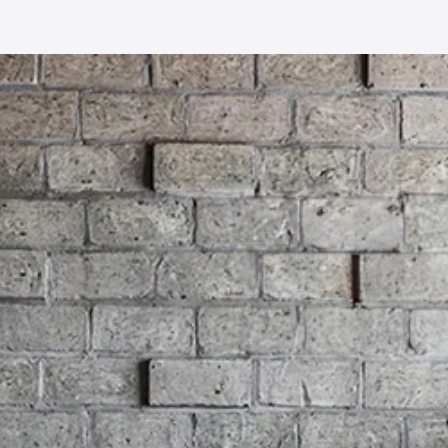
・タンス
/
無垢材とアイア
ラック・下駄箱
/
無垢材
ボックス・ケース
/
無垢
キッチンボード
/
無垢材
ラック・ボールハンガ
無垢材とアイアンのヴィンテ