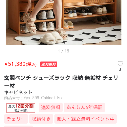
1
/ 19
51,380
￥
(税込)
3
玄関ベンチ シューズラック 収納 無垢材 チェリ
ー材
キャビネット
商品番号：fyx-899-Cabinet-lsx
送料無料
あんしん5年保証
チェリー
収納付き
搬入・組立無料イベント中