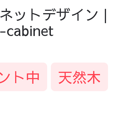
ットデザイン |
abinet
ント中
天然木