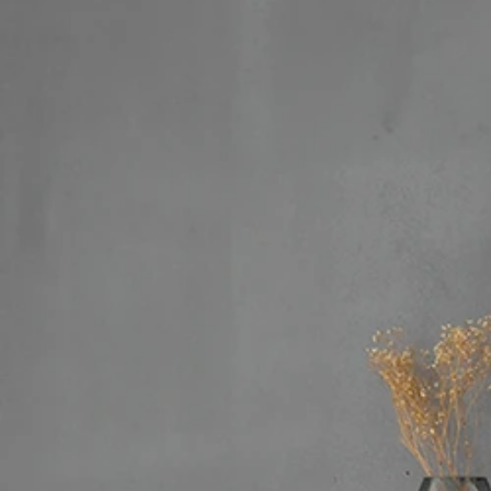
収納家具
/
チェスト
収納家具
/
シューズ
収納家具
/
収納棚・
収納家具
/
食器棚・
収納家具
/
ハンガー
収納家具
/
パイプ
/