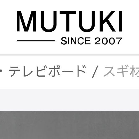
・テレビボード
/
スギ材
本棚
/
スギ材とアイアンの
ット・サイドボード
/