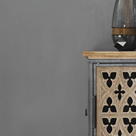
収納家具
/
竹集成材
収納家具
/
無垢材
/
収納家具
/
ラタン編
収納家具
/
ナチュラ
収納家具
/
ヴィンテ