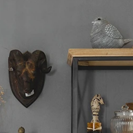
・タンス
/
スギ材とアイア
ラック・下駄箱
/
スギ材
ボックス・ケース
/
スギ
キッチンボード
/
スギ材
ラック・ボールハンガ
スギ材とアイアンのクラシカ