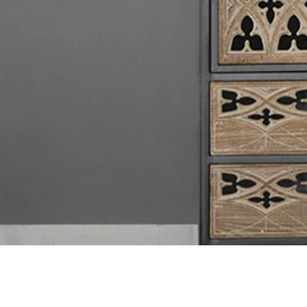
収納家具
/
カントリ
収納家具
/
北欧
/
ス
収納家具
/
モダン
/
収納家具
/
韓国風
/
収納家具
/
ライトリ
収納家具
/
ゴージャ