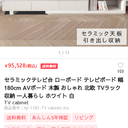
1
/ 11
95,528
￥
(税込)
103
セラミックテレビ台 ローボード テレビボード 幅
180cm AVボード 木製 おしゃれ 北欧 TVラック
収納 一人暮らし ホワイト 白
TV cabinet
商品番号：hjl-1182-TV cabinet-lsx
送料無料
あんしん5年保証
リビング