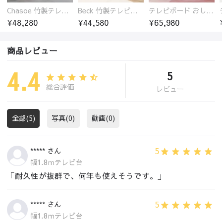
Chasoe 竹製テレビ台 ローボード
Beck 竹製テレビ台 ローボード 開放的
テレビボード おしゃれ ローボード 楠竹 幅100 幅120 幅140 幅160 ナチュラル 天然素材 北欧風 リビング収納 TV台 一人暮らし ファミリー対応 zt-548
¥48,280
¥44,580
¥65,980
商品レビュー
4.4
5
総合評価
レビュー
全部(5)
写真(0)
動画(0)
5
***** さん
幅1.8ｍテレビ台
「耐久性が抜群で、何年も使えそうです。」
5
***** さん
幅1.8ｍテレビ台