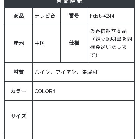
商 品 詳 細
商品
テレビ台
番号
hdst-4244
お客様組立商品
（組立説明書を同
産地
中国
仕様
梱発送いたしま
す）
材質
パイン、アイアン、集成材
カラー
COLOR1
サイズ