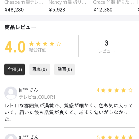
Chasoe 竹製テレビ台 ローボード
Nancy 竹製 折りたたみ式ローテーブル センターテーブル
Grace 竹製 折りたたみ式ローテーブル センターテーブル センターテーブル 円型
¥48,280
¥5,923
¥12,380
商品レビュー
4.0
3
総合評価
レビュー
全部(3)
写真(0)
動画(0)
4
ju*** さん
テレビ台,COLOR1
レトロな雰囲気が満載で、質感が細かく、色も気に入って
いて、届いた後も品質が良くて、あまり匂いがしなかっ
た。
5
s.*** さん