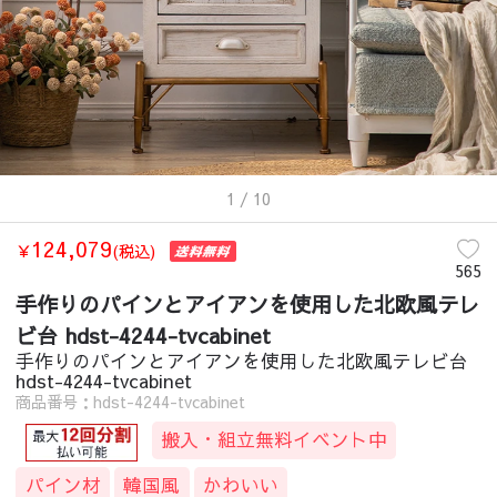
1
/ 10
124,079
￥
(税込)
565
手作りのパインとアイアンを使用した北欧風テレ
ビ台 hdst-4244-tvcabinet
手作りのパインとアイアンを使用した北欧風テレビ台
hdst-4244-tvcabinet
商品番号：hdst-4244-tvcabinet
搬入・組立無料イベント中
パイン材
韓国風
かわいい