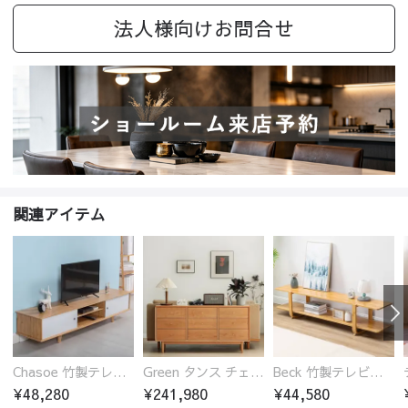
法人様向けお問合せ
関連アイテム
Chasoe 竹製テレビ台 ローボード
Green タンス チェスト チェリー材 無垢材
Beck 竹製テレビ台 ローボード 開放的
¥48,280
¥241,980
¥44,580