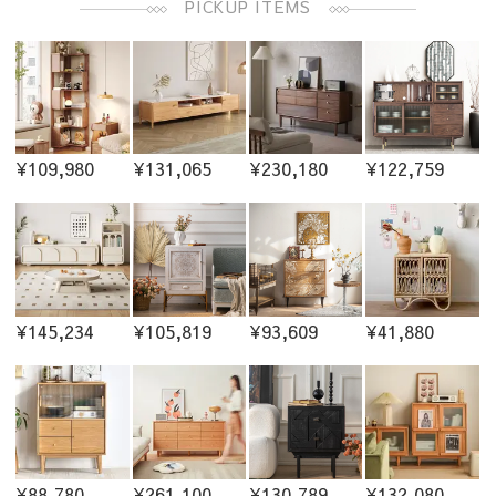
PICKUP ITEMS
¥109,980
¥131,065
¥230,180
¥122,759
¥145,234
¥105,819
¥93,609
¥41,880
¥88,780
¥261,100
¥130,789
¥132,080