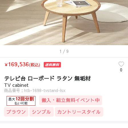
1
/ 9
169,536
￥
(税込)
0
テレビ台 ローボード ラタン 無垢材
TV cabinet
商品番号：htb-1698-tvstand-lsx
搬入・組立無料イベント中
ブラウン
シンプル
カントリースタイル