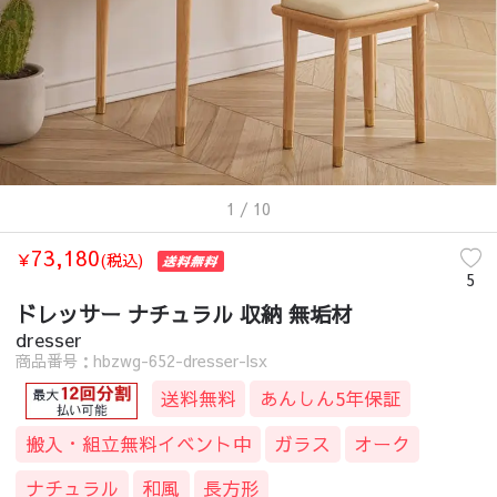
1
/ 10
73,180
￥
(税込)
5
ドレッサー ナチュラル 収納 無垢材
dresser
商品番号：hbzwg-652-dresser-lsx
送料無料
あんしん5年保証
搬入・組立無料イベント中
ガラス
オーク
ナチュラル
和風
長方形