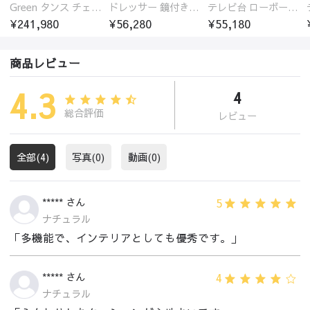
Green タンス チェスト チェリー材 無垢材
ドレッサー 鏡付き 豊かな収納空間 竹制楠竹
テレビ台 ローボード テレビボード おしゃれ オーク材 ガラス扉 収納 ラック 安い
¥241,980
¥56,280
¥55,180
商品レビュー
4.3
4
総合評価
レビュー
全部(4)
写真(0)
動画(0)
5
***** さん
ナチュラル
「多機能で、インテリアとしても優秀です。」
4
***** さん
ナチュラル