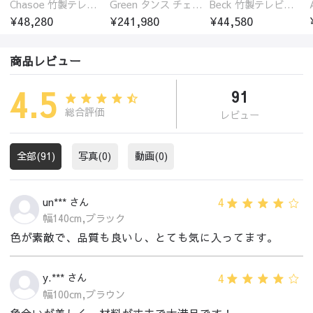
Chasoe 竹製テレビ台 ローボード
Green タンス チェスト チェリー材 無垢材
Beck 竹製テレビ台 ローボード 開放的
¥48,280
¥241,980
¥44,580
商品レビュー
4.5
91
総合評価
レビュー
全部(91)
写真(0)
動画(0)
4
un*** さん
幅140cm,ブラック
色が素敵で、品質も良いし、とても気に入ってます。
4
y.*** さん
幅100cm,ブラウン