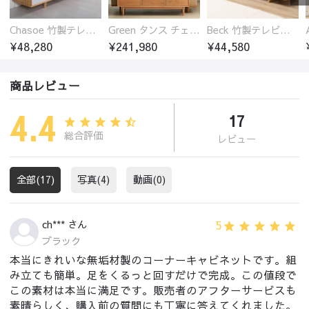
Chasoe 竹製テレビ台 ローボード
Green タンス チェスト チェリー材 無垢材
Beck 竹製テレビ台 ローボード 開放的
¥48,280
¥241,980
¥44,580
商品レビュー
4.4
17
総合評価
レビュー
全部(17)
写真(4)
動画(0)
5
ch*** さん
ブラック
本当にきれいな無垢材製のコーナーキャビネットです。組
み立ても簡単。足をくるっと回すだけで完成。この値段で
この素材は本当に満足です。販売者のアフターサービスも
素晴らしく、購入前の質問にも丁寧に答えてくれました。