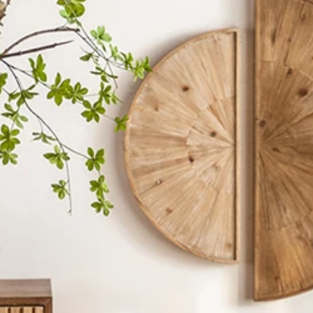
ターテーブル
/
丸いテ