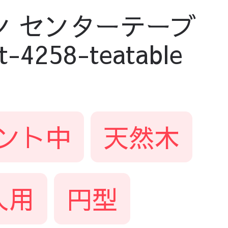
ン センターテーブ
58-teatable
ント中
天然木
人用
円型