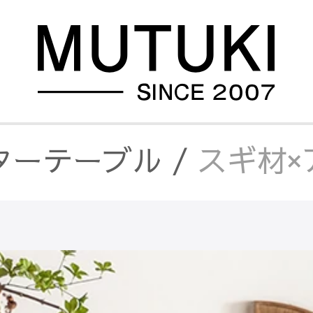
ターテーブル
/
スギ材×
ドテーブル・ナイトテ
ターテーブル
/
木製
/