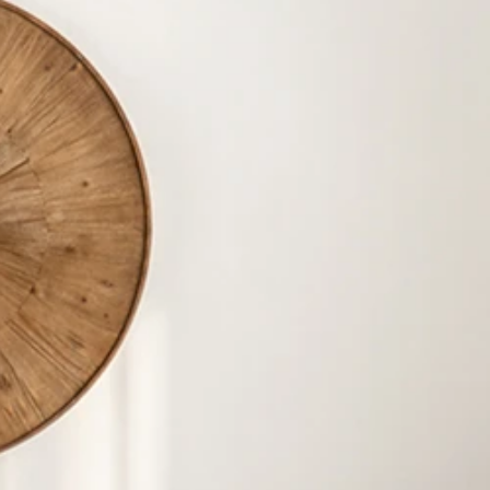
ーブル
/
スギ材×アイアンの