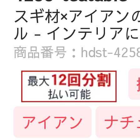
スギ材×アイアン
ル - インテリアに温も
商品番号：hdst-4258-
アイアン
ナチ