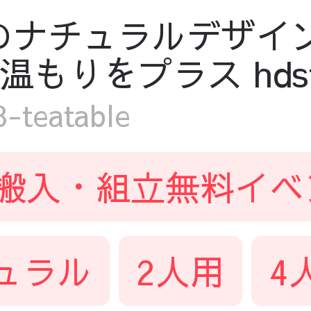
のナチュラルデザイ
りをプラス hdst-42
teatable
搬入・組立無料イベ
ュラル
2人用
4