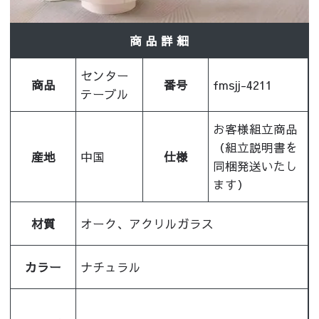
商 品 詳 細
センター
商品
番号
fmsjj-4211
テーブル
お客様組立商品
（組立説明書を
産地
中国
仕様
同梱発送いたし
ます）
材質
オーク、アクリルガラス
カラー
ナチュラル