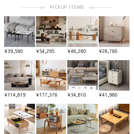
PICKUP ITEMS
¥39,580
¥54,295
¥46,280
¥28,780
¥114,619
¥177,378
¥34,610
¥41,980