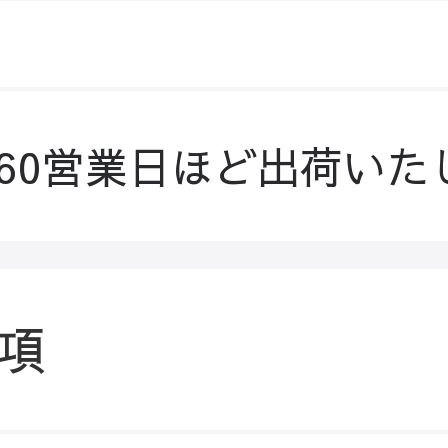
-60営業日ほど出荷いた
項