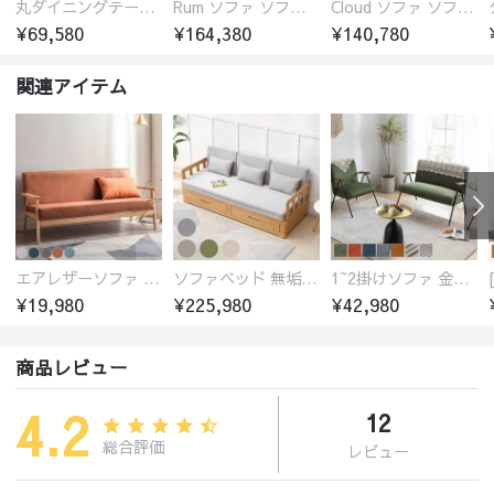
丸ダイニングテーブル セラミック天板 耐熱 キズに強い 丸型 北欧 無垢材 円卓 円型
Rum ソファ ソファー おしゃれ 1人掛け～4人掛け ウォールナットorオーク材フレーム 西海岸風 肘掛
Cloud ソファ ソファーおしゃれ 1人掛け～3人掛け チェリー材フレーム 木製 北欧 おしゃれ 5カラー 自由レイアウト
¥69,580
¥164,380
¥140,780
関連アイテム
エアレザーソファ おしゃれ 無地 1人用 二人掛け 3人掛け
ソファベッド 無垢材フレーム
1~2掛けソファ 金属フレーム 高反発ウレタン
¥19,980
¥225,980
¥42,980
商品レビュー
4.2
12
総合評価
レビュー