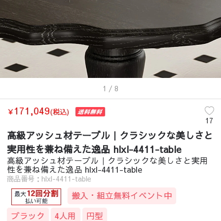
1
/ 8
171,049
￥
(税込)
17
高級アッシュ材テーブル｜クラシックな美しさと
実用性を兼ね備えた逸品 hlxl-4411-table
高級アッシュ材テーブル｜クラシックな美しさと実用
性を兼ね備えた逸品 hlxl-4411-table
商品番号：hlxl-4411-table
搬入・組立無料イベント中
ブラック
4人用
円型