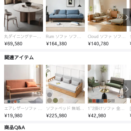
丸ダイニングテーブル セラミック天板 耐熱 キズに強い 丸型 北欧 無垢材 円卓 円型
Rum ソファ ソファー おしゃれ 1人掛け～4人掛け ウォールナットorオーク材フレーム 西海岸風 肘掛
Cloud ソファ ソファーおしゃれ 1人掛け～3人掛け チェリー材フレーム 木製 北欧 おしゃれ 5カラー 自由レイアウト
¥69,580
¥164,380
¥140,780
関連アイテム
エアレザーソファ おしゃれ 無地 1人用 二人掛け 3人掛け
ソファベッド 無垢材フレーム
1~2掛けソファ 金属フレーム 高反発ウレタン
¥19,980
¥225,980
¥42,980
商品Q&A