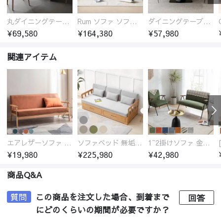
丸ダイニングテーブル セラミック天板 耐熱 キズに強い 丸型 北欧 無垢材 円卓 円型
Rum ソファ ソファー おしゃれ 1人掛け～4人掛け ウォールナットorオーク材フレーム 西海岸風 肘掛
ダイニングテーブル おしゃれ セラミック天板 大理石柄 食卓 4人用 4人 6人 140cm 160cm 180cm 耐久性 耐熱 食事テーブル
¥69,580
¥164,380
¥57,980
関連アイテム
エアレザーソファ おしゃれ 無地 1人用 二人掛け 3人掛け
ソファベッド 無垢材フレーム
1~2掛けソファ 金属フレーム 高反発ウレタン
¥19,980
¥225,980
¥42,980
商品Q&A
質問
この商品を注文した場合、到着まで
回答
にどのくらいの期間が必要ですか？