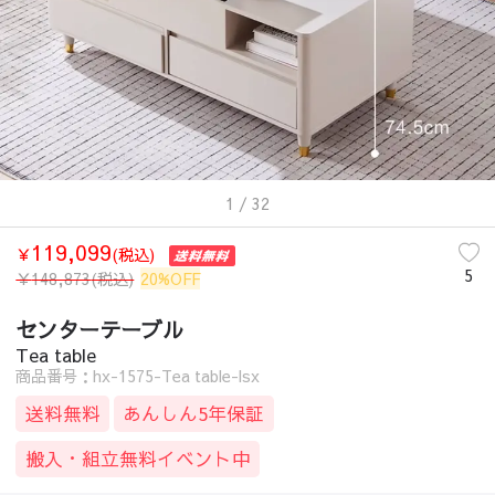
1
/ 32
119,099
￥
(税込)
5
￥
148,873
(税込)
20%OFF
センターテーブル
Tea table
商品番号：hx-1575-Tea table-lsx
送料無料
あんしん5年保証
搬入・組立無料イベント中