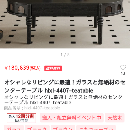
1
/ 8
180,839
￥
(税込)
13
オシャレなリビングに最適！ガラスと無垢材のセ
ンターテーブル hlxl-4407-teatable
オシャレなリビングに最適！ガラスと無垢材のセンタ
ーテーブル hlxl-4407-teatable
商品番号：hlxl-4407-teatable
搬入・組立無料イベント中
天然木
ガラス
ブラック
ブラウン
こたつテーブル