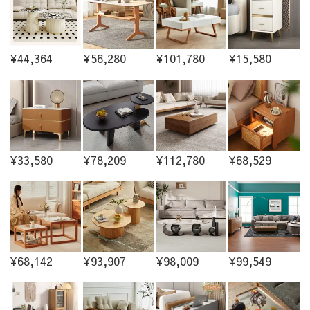
¥44,364
¥56,280
¥101,780
¥15,580
¥33,580
¥78,209
¥112,780
¥68,529
¥68,142
¥93,907
¥98,009
¥99,549