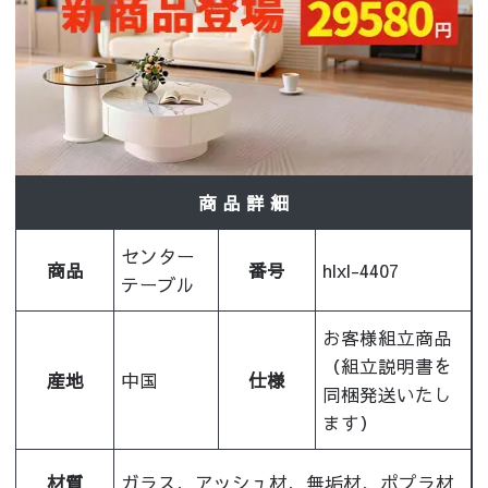
商 品 詳 細
センター
商品
番号
hlxl-4407
テーブル
お客様組立商品
（組立説明書を
産地
中国
仕様
同梱発送いたし
ます）
材質
ガラス、アッシュ材、無垢材、ポプラ材