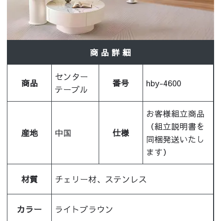
商 品 詳 細
センター
商品
番号
hby-4600
テーブル
お客様組立商品
（組立説明書を
産地
中国
仕様
同梱発送いたし
ます）
材質
チェリー材、ステンレス
カラー
ライトブラウン