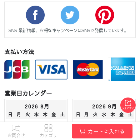
SNS 最新情報、お得なキャンペーンはSNSで発信しています。
支払い方法
営業日カレンダー
2026 8月
2026 9月
日
月
火
水
木
金
土
日
月
火
水
木
金
土
1
1
2
3
4
5
カートに入れる
2
3
4
5
6
7
8
6
7
8
9
10
11
12
お問合せ
カテゴリ