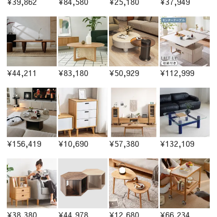
¥39,862
¥84,580
¥25,180
¥37,949
¥44,211
¥83,180
¥50,929
¥112,999
¥156,419
¥10,690
¥57,380
¥132,109
¥38,380
¥44,978
¥12,680
¥66,234