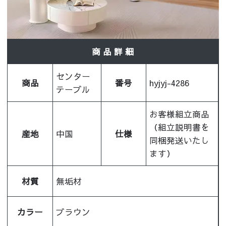
商 品 詳 細
センター
商品
番号
hyjyj-4286
テーブル
お客様組立商品
（組立説明書を
産地
中国
仕様
同梱発送いたし
ます）
材質
無垢材
カラー
ブラウン