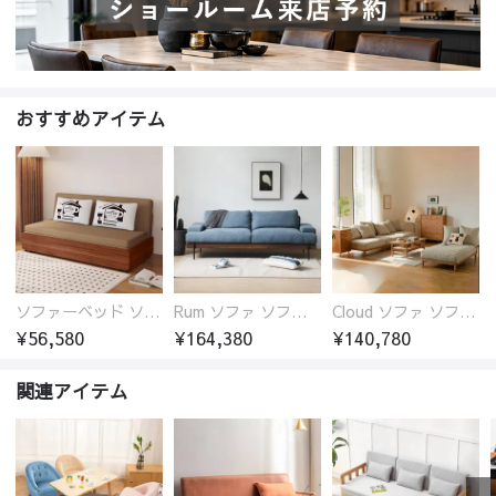
おすすめアイテム
ソファーベッド ソファベッド 2人 3人掛け 「幅100～180cm」ソファー ソファーベッド 1人掛け 2人掛け 3人掛け 収納付き 北欧 コンパクト-fsx-1005
Rum ソファ ソファー おしゃれ 1人掛け～4人掛け ウォールナットorオーク材フレーム 西海岸風 肘掛
Cloud ソファ ソファーおしゃれ 1人掛け～3人掛け チェリー材フレーム 木製 北欧 おしゃれ 5カラー 自由レイアウト
¥56,580
¥164,380
¥140,780
関連アイテム