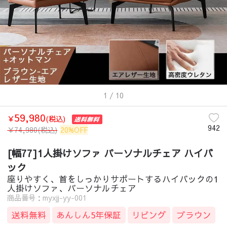
1
/ 10
59,980
￥
(税込)
942
￥
74,980
(税込)
20%OFF
[幅77]1人掛けソファ パーソナルチェア ハイバ
ック
座りやすく、首をしっかりサポートするハイバックの1
人掛けソファ、パーソナルチェア
商品番号：myxjj-yy-001
送料無料
あんしん5年保証
リビング
ブラウン