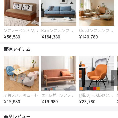
ソファーベッド ソファベッド 2人 3人掛け 「幅100～180cm」ソファー ソファーベッド 1人掛け 2人掛け 3人掛け 収納付き 北欧 コンパクト-fsx-1005
Rum ソファ ソファー おしゃれ 1人掛け～4人掛け ウォールナットorオーク材フレーム 西海岸風 肘掛
Cloud ソファ ソファーおしゃれ 1人掛け～3人掛け チェリー材フレーム 木製 北欧 おしゃれ 5カラー 自由レイアウト
¥56,580
¥164,380
¥140,780
関連アイテム
子供ソファ キュート
エアレザーソファ おしゃれ 無地 1人用 二人掛け 3人掛け
[幅50]一人掛けソファ 高級合成皮革 コンパクト
¥15,980
¥19,980
¥23,780
商品レビュー