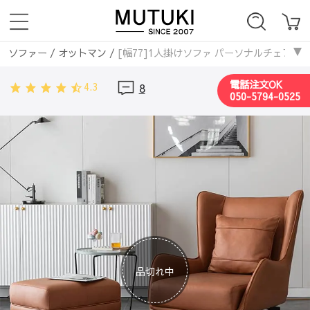
ソファー
/
オットマン
/
[幅77]1人掛けソファ パーソナルチェア ハ
ソファー
/
1人掛け
/
[幅77]1人掛けソファ パーソナルチェア ハイ
電話注文OK
4.3
8
ソファー
/
レザー・合皮ソファ
/
[幅77]1人掛けソファ パーソナル
050-5794-0525
ソファー
/
エアレザー
/
[幅77]1人掛けソファ パーソナルチェア ハ
ソファー
/
モダン
/
[幅77]1人掛けソファ パーソナルチェア ハイバ
品切れ中