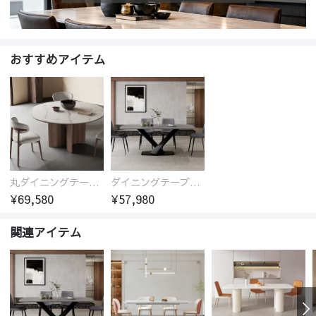
おすすめアイテム
丸ダイニングテーブル セラミック天板 耐熱 キズに強い 丸型 北欧 無垢材 円卓 円型
ダイニングテーブル おしゃれ セラミック天板 大理石柄 食卓 4人用 4人 6人 140cm 160cm 180cm 耐久性 耐熱 食事テーブル
¥69,580
¥57,980
関連アイテム