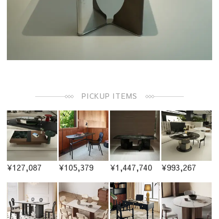
PICKUP ITEMS
¥127,087
¥105,379
¥1,447,740
¥993,267