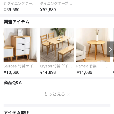
丸ダイニングテーブル セラミック天板 耐熱 キズに強い 丸型 北欧 無垢材 円卓 円型
ダイニングテーブル おしゃれ セラミック天板 大理石柄 食卓 4人用 4人 6人 140cm 160cm 180cm 耐久性 耐熱 食事テーブル
¥69,580
¥57,980
関連アイテム
Selfoss 竹製 ナイトテーブル
Crystal 竹製 ダイニングテーブル
Pamela 竹製 ローテーブル 円卓 18サイズ
¥10,690
¥14,898
¥14,689
商品Q&A
もっと見る
アイテム説明