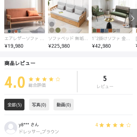
エアレザーソファ おしゃれ 無地 1人用 二人掛け 3人掛け
ソファベッド 無垢材フレーム
1~2掛けソファ 金属フレーム 高反発ウレタン
¥19,980
¥225,980
¥42,980
商品レビュー
4.0
5
総合評価
レビュー
全部(5)
写真(0)
動画(0)
4
y8*** さん
ドレッサー,ブラウン