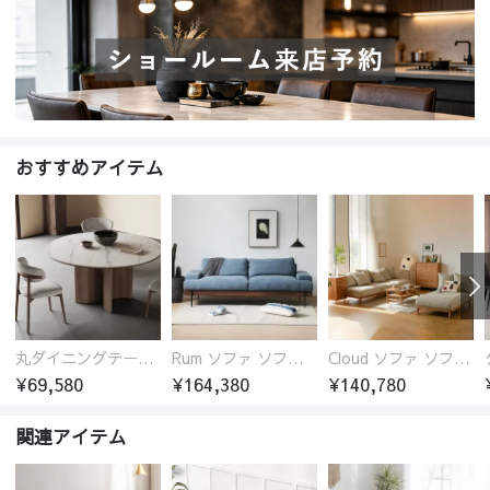
おすすめアイテム
丸ダイニングテーブル セラミック天板 耐熱 キズに強い 丸型 北欧 無垢材 円卓 円型
Rum ソファ ソファー おしゃれ 1人掛け～4人掛け ウォールナットorオーク材フレーム 西海岸風 肘掛
Cloud ソファ ソファーおしゃれ 1人掛け～3人掛け チェリー材フレーム 木製 北欧 おしゃれ 5カラー 自由レイアウト
¥69,580
¥164,380
¥140,780
関連アイテム