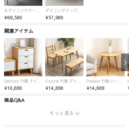
丸ダイニングテーブル セラミック天板 耐熱 キズに強い 丸型 北欧 無垢材 円卓 円型
ダイニングテーブル おしゃれ セラミック天板 大理石柄 食卓 4人用 4人 6人 140cm 160cm 180cm 耐久性 耐熱 食事テーブル
¥69,580
¥57,980
関連アイテム
Selfoss 竹製 ナイトテーブル
Crystal 竹製 ダイニングテーブル
Pamela 竹製 ローテーブル 円卓 18サイズ
¥10,690
¥14,898
¥14,689
商品Q&A
もっと見る