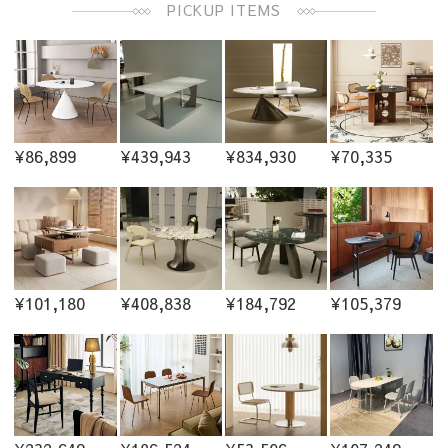
PICKUP ITEMS
¥86,899
¥439,943
¥834,930
¥70,335
¥101,180
¥408,838
¥184,792
¥105,379