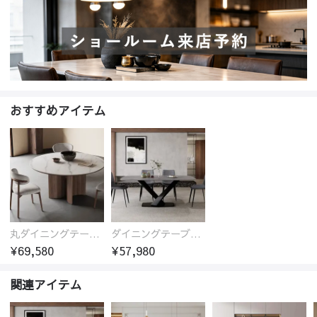
おすすめアイテム
丸ダイニングテーブル セラミック天板 耐熱 キズに強い 丸型 北欧 無垢材 円卓 円型
ダイニングテーブル おしゃれ セラミック天板 大理石柄 食卓 4人用 4人 6人 140cm 160cm 180cm 耐久性 耐熱 食事テーブル
¥69,580
¥57,980
関連アイテム