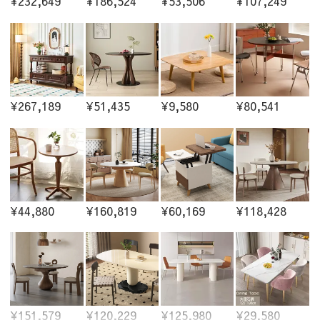
¥232,649
¥186,524
¥53,506
¥107,249
¥267,189
¥51,435
¥9,580
¥80,541
¥44,880
¥160,819
¥60,169
¥118,428
¥151,579
¥120,229
¥125,980
¥29,580