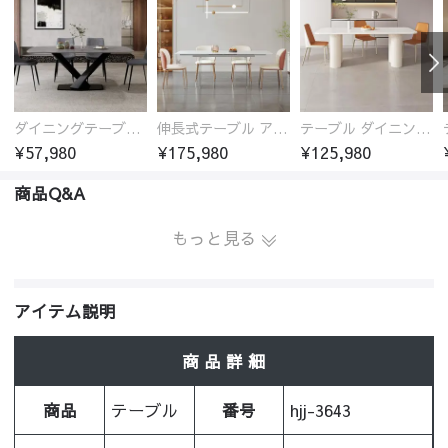
ダイニングテーブル おしゃれ セラミック天板 大理石柄 食卓 4人用 4人 6人 140cm 160cm 180cm 耐久性 耐熱 食事テーブル
伸長式テーブル アクリル板 ダイニング セラミック おしゃれ リビング ダイニング 北欧 椅子 伸長式 バタフライテーブル
テーブル ダイニング セラミック おしゃれ リビング ダイニング 北欧 4-6人掛け 椅子 テーブル単品
¥57,980
¥175,980
¥125,980
商品Q&A
もっと見る
アイテム説明
商 品 詳 細
商品
テーブル
番号
hjj-3643