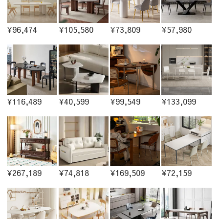
¥96,474
¥105,580
¥73,809
¥57,980
¥116,489
¥40,599
¥99,549
¥133,099
¥267,189
¥74,818
¥169,509
¥72,159