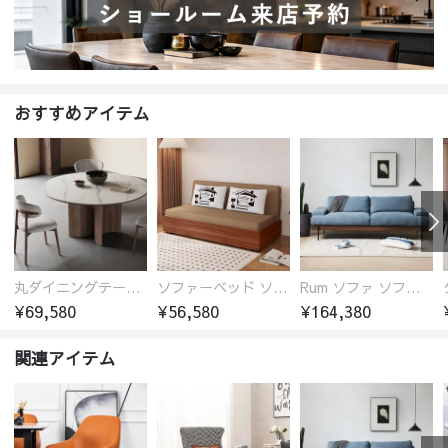
おすすめアイテム
丸ダイニングテーブル セラミック天板 耐熱 キズに強い 丸型 北欧 無垢材 円卓 円型
ソファーベッド ソファベッド 2人 3人掛け 「幅100～180cm」ソファー ソファーベッド 1人掛け 2人掛け 3人掛け 収納付き 北欧 コンパクト-fsx-1005
Rum ソファ ソファー おしゃれ 1人掛け～4人掛け ウォールナットorオーク材フレーム 西海岸風 肘掛
¥69,580
¥56,580
¥164,380
関連アイテム