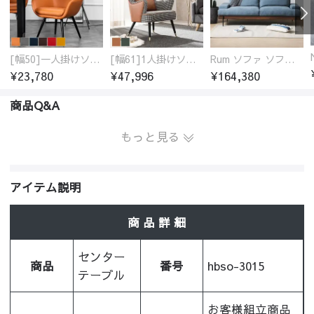
[幅50]一人掛けソファ 高級合成皮革 コンパクト
[幅61]1人掛けソファ アンティーク調 パーソナルチェア
Rum ソファ ソファー おしゃれ 1人掛け～4人掛け ウォールナットorオーク材フレーム 西海岸風 肘掛
¥23,780
¥47,996
¥164,380
商品Q&A
もっと見る
アイテム説明
商 品 詳 細
センター
商品
番号
hbso-3015
テーブル
お客様組立商品