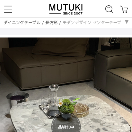
ダイニングテーブル
/
長方形
/
モダンデザイン センターテーブル 大理石
ソファー
/
モダン
/
モダンデザイン センターテーブル 大理石＆ステンレス製
品切れ中