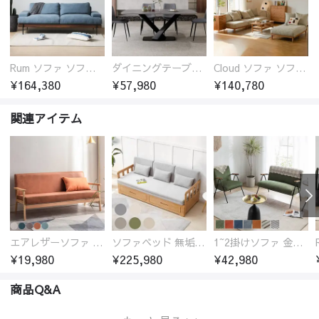
Rum ソファ ソファー おしゃれ 1人掛け～4人掛け ウォールナットorオーク材フレーム 西海岸風 肘掛
ダイニングテーブル おしゃれ セラミック天板 大理石柄 食卓 4人用 4人 6人 140cm 160cm 180cm 耐久性 耐熱 食事テーブル
Cloud ソファ ソファーおしゃれ 1人掛け～3人掛け チェリー材フレーム 木製 北欧 おしゃれ 5カラー 自由レイアウト
¥164,380
¥57,980
¥140,780
関連アイテム
エアレザーソファ おしゃれ 無地 1人用 二人掛け 3人掛け
ソファベッド 無垢材フレーム
1~2掛けソファ 金属フレーム 高反発ウレタン
¥19,980
¥225,980
¥42,980
商品Q&A