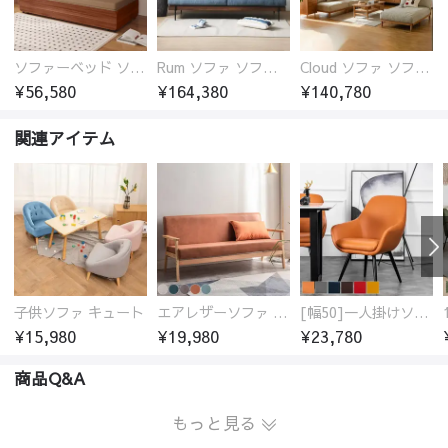
ソファーベッド ソファベッド 2人 3人掛け 「幅100～180cm」ソファー ソファーベッド 1人掛け 2人掛け 3人掛け 収納付き 北欧 コンパクト-fsx-1005
Rum ソファ ソファー おしゃれ 1人掛け～4人掛け ウォールナットorオーク材フレーム 西海岸風 肘掛
Cloud ソファ ソファーおしゃれ 1人掛け～3人掛け チェリー材フレーム 木製 北欧 おしゃれ 5カラー 自由レイアウト
¥56,580
¥164,380
¥140,780
関連アイテム
子供ソファ キュート
エアレザーソファ おしゃれ 無地 1人用 二人掛け 3人掛け
[幅50]一人掛けソファ 高級合成皮革 コンパクト
¥15,980
¥19,980
¥23,780
商品Q&A
もっと見る