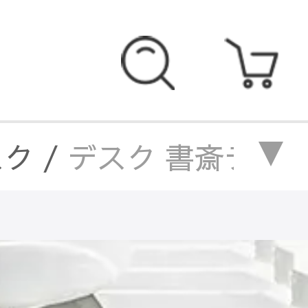
スク
/
デスク 書斎デスク