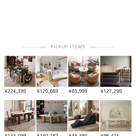
PICKUP ITEMS
¥224,399
¥120,669
¥65,999
¥127,299
¥133,099
¥140,182
¥48,380
¥96,474