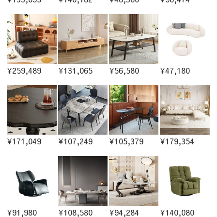
¥259,489
¥131,065
¥56,580
¥47,180
¥171,049
¥107,249
¥105,379
¥179,354
¥91,980
¥108,580
¥94,284
¥140,080