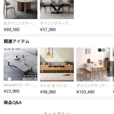
丸ダイニングテーブル セラミック天板 耐熱 キズに強い 丸型 北欧 無垢材 円卓 円型
ダイニングテーブル おしゃれ セラミック天板 大理石柄 食卓 4人用 4人 6人 140cm 160cm 180cm 耐久性 耐熱 食事テーブル
¥69,580
¥57,980
関連アイテム
Nesmith ローテーブル センターテーブル セラミック天板
テレビ 台 テレビ ボード おしゃれ オーク材 セラミック天板 引き出し収納付き おすすめ
ダイニングテーブル セラミック天板 オークフレーム
¥23,980
¥98,980
¥103,480
商品Q&A
もっと見る