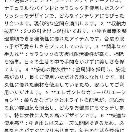
1. **洗練されたデザイン**：このナイトテーブルは、
ナチュラルなパイン材とセラミックを使用したスタイ
リッシュなデザインで、どんなインテリアにもぴった
り合います。現代的な空間を演出します。 2. **収納力
抜群**：2つの引き出しが付いており、小物や書籍を整
理整頓できる機能性に優れたアイテムです。合皮の取
っ手が可愛らしさをプラスしています。 3. **簡単なお
手入れ**：セラミックの天板は耐汚染性が高く、掃除
も簡単。日々の生活の中で手間をかけずに美しさを保
てます。 4. **安心の耐久性**：金属脚を採用し、安定
感があり、長くご使用いただける頑丈な作りです。耐
久性に優れた素材を使用しているため、安心してご利
用いただけます。 5. **エレガントなカラーバリエーシ
ョン**：柔らかなピンクとホワイトの配色が、居心地
の良い雰囲気を演出し、どんなお部屋にもマッチしま
す。特に女性に人気の高いデザインです。 6. **快適な
使用感**：引き出しはスムーズに開閉できるため、必
要なものがすぐに取り出せます。毎日の生活を快適に