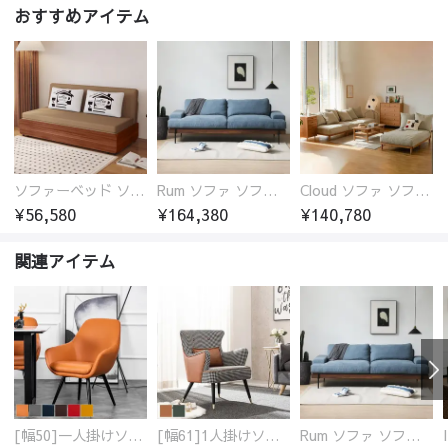
おすすめアイテム
ソファーベッド ソファベッド 2人 3人掛け 「幅100～180cm」ソファー ソファーベッド 1人掛け 2人掛け 3人掛け 収納付き 北欧 コンパクト-fsx-1005
Rum ソファ ソファー おしゃれ 1人掛け～4人掛け ウォールナットorオーク材フレーム 西海岸風 肘掛
Cloud ソファ ソファーおしゃれ 1人掛け～3人掛け チェリー材フレーム 木製 北欧 おしゃれ 5カラー 自由レイアウト
¥56,580
¥164,380
¥140,780
関連アイテム
[幅50]一人掛けソファ 高級合成皮革 コンパクト
[幅61]1人掛けソファ アンティーク調 パーソナルチェア
Rum ソファ ソファー おしゃれ 1人掛け～4人掛け ウォールナットorオーク材フレーム 西海岸風 肘掛