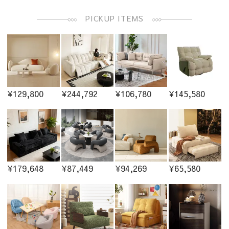
PICKUP ITEMS
¥129,800
¥244,792
¥106,780
¥145,580
¥179,648
¥87,449
¥94,269
¥65,580