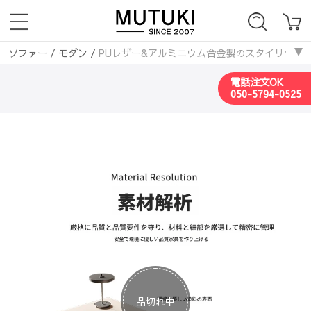
ソファー
/
モダン
/
PUレザー&アルミニウム合金製のスタイリッシュなデス
電話注文OK
050-5794-0525
品切れ中