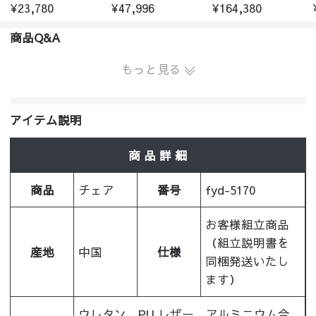
¥23,780
¥47,996
¥164,380
商品Q&A
もっと見る
アイテム説明
商 品 詳 細
商品
チェア
番号
fyd-5170
お客様組立商品
（組立説明書を
産地
中国
仕様
同梱発送いたし
ます）
ウレタン、PU レザー、アルミニウム合