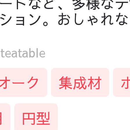
ードなど、多様なデ
ション。おしゃれな
eatable
オーク
集成材
用
円型