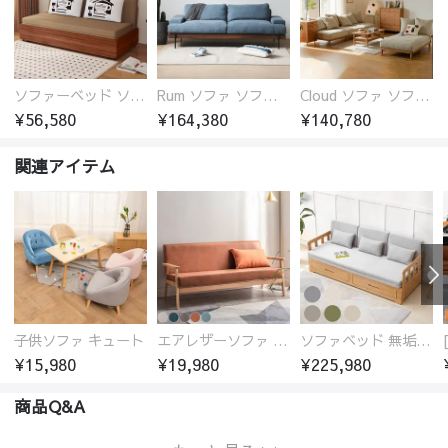
ソファーベッド ソファベッド 2人 3人掛け 「幅100～180cm」ソファー ソファーベッド 1人掛け 2人掛け 3人掛け 収納付き 北欧 コンパクト-fsx-1005
Rum ソファ ソファー おしゃれ 1人掛け～4人掛け ウォールナットorオーク材フレーム 西海岸風 肘掛
Cloud ソファ ソファーおしゃれ 1人掛け～3人掛け チェリー材フレーム 木製 北欧 おしゃれ 5カラー 自由レイアウト
¥56,580
¥164,380
¥140,780
関連アイテム
子供ソファ キュート
エアレザーソファ おしゃれ 無地 1人用 二人掛け 3人掛け
ソファベッド 無垢材フレーム
¥15,980
¥19,980
¥225,980
商品Q&A