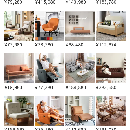
¥79,280
¥415,080
¥143,980
¥163,780
¥77,680
¥23,780
¥68,480
¥112,674
¥19,980
¥77,380
¥184,880
¥383,680
¥156,563
¥85,180
¥112,680
¥191,080