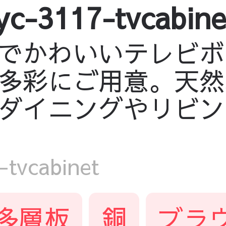
3117-tvcabine
でかわいいテレビボ
多彩にご用意。天然
ダイニングやリビン
vcabinet
多層板
銅
ブラ