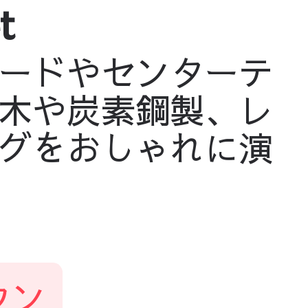
t
ードやセンターテ
木や炭素鋼製、レ
グをおしゃれに演
ウン