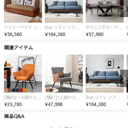
ソファーベッド ソファベッド 2人 3人掛け 「幅100～180cm」ソファー ソファーベッド 1人掛け 2人掛け 3人掛け 収納付き 北欧 コンパクト-fsx-1005
Rum ソファ ソファー おしゃれ 1人掛け～4人掛け ウォールナットorオーク材フレーム 西海岸風 肘掛
ダイニングテーブル おしゃれ セラミック天板 大理石柄 食卓 4人用 4人 6人 140cm 160cm 180cm 耐久性 耐熱 食事テーブル
¥56,580
¥164,380
¥57,980
関連アイテム
[幅50]一人掛けソファ 高級合成皮革 コンパクト
[幅61]1人掛けソファ アンティーク調 パーソナルチェア
Rum ソファ ソファー おしゃれ 1人掛け～4人掛け ウォールナットorオーク材フレーム 西海岸風 肘掛
¥23,780
¥47,996
¥164,380
商品Q&A