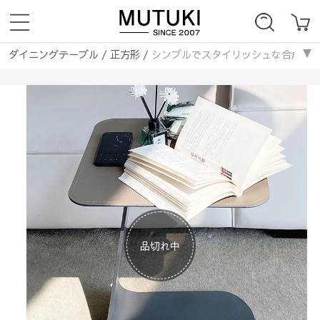
ダイニングテーブル
/
正方形
/
シンプルでスタイリッシュな合成皮革センタ
ソファー
/
モダン
/
シンプルでスタイリッシュな合成皮革センターテーブル 
品切れ中