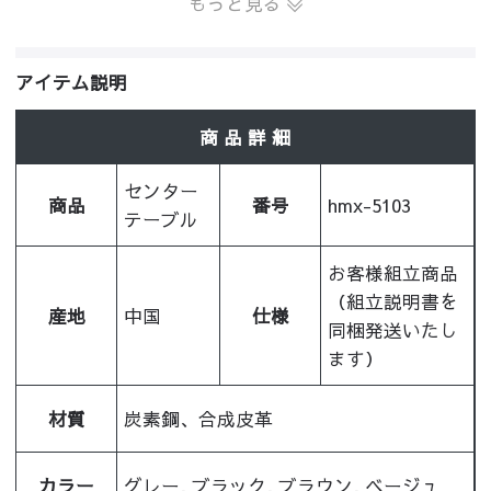
もっと見る
アイテム説明
商 品 詳 細
センター
商品
番号
hmx-5103
テーブル
お客様組立商品
（組立説明書を
産地
中国
仕様
同梱発送いたし
ます）
材質
炭素鋼、合成皮革
カラー
グレー, ブラック, ブラウン, ベージュ