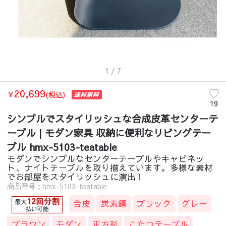
1
/ 7
20,699
￥
(税込)
19
シンプルでスタイリッシュな合成皮革センターテ
ーブル | モダン家具 収納に便利なリビングテー
ブル hmx-5103-teatable
モダンでシンプルなセンターテーブルやキャビネッ
ト、ナイトテーブルを取り揃えています。多様な素材
でお部屋をスタイリッシュに演出！
商品番号：hmx-5103-teatable
合皮
炭素鋼
ブラック
グレー
ブラウン
モダン
正方形
こたつテーブル