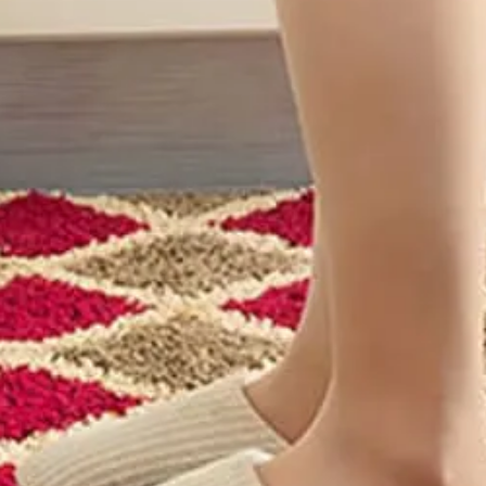
形
/
Herman カーペッ