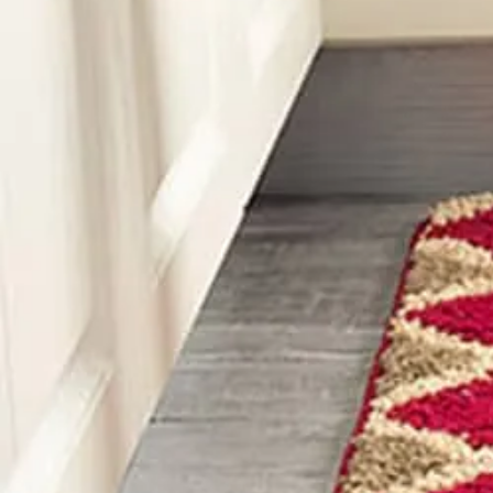
ラグ・マット
/
長方