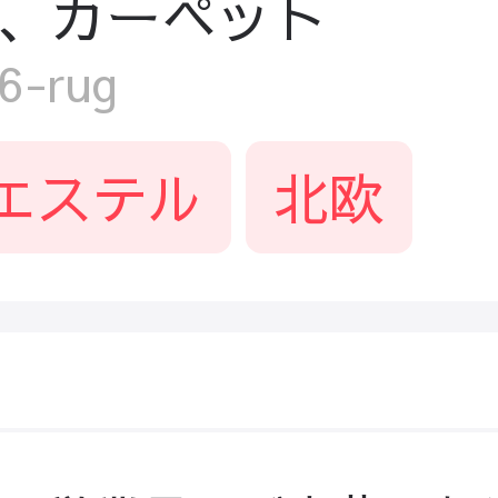
、カーペット
-rug
エステル
北欧